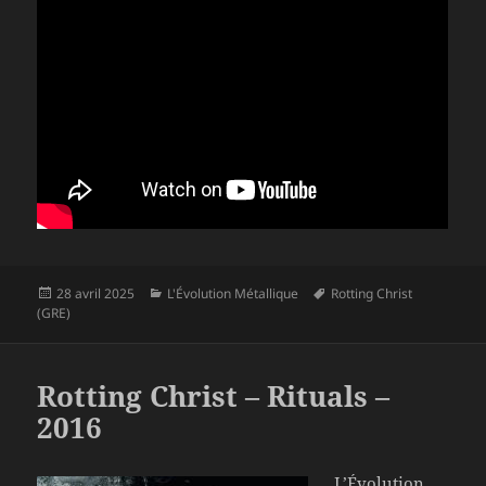
Publié
Catégories
Mots-
28 avril 2025
L'Évolution Métallique
Rotting Christ
le
clés
(GRE)
Rotting Christ – Rituals –
2016
L’Évolution