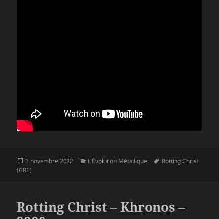
Publié
Catégories
Mots-
1 novembre 2022
L'Évolution Métallique
Rotting Christ
le
clés
(GRE)
Rotting Christ – Khronos –