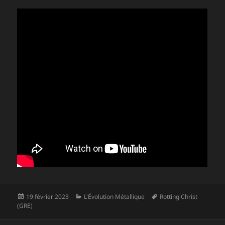
Publié
Catégories
Mots-
19 février 2023
L'Évolution Métallique
Rotting Christ
le
clés
(GRE)