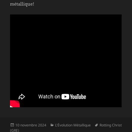
métallique!
Publié
Catégories
Mots-
10 novembre 2024
L'Évolution Métallique
Rotting Christ
le
clés
(GRE)