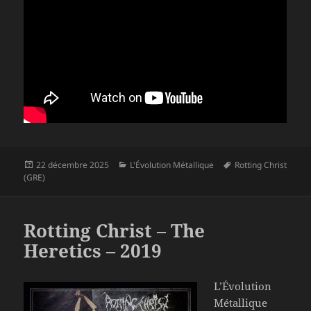
Publié
Catégories
Mots-
22 décembre 2025
L'Évolution Métallique
Rotting Christ
le
clés
(GRE)
Rotting Christ – The
Heretics – 2019
L’Évolution
Métallique