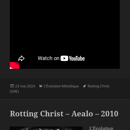
Publié
Catégories
Mots-
23 mai 2024
L'Évolution Métallique
Rotting Christ
le
clés
(GRE)
Rotting Christ – Aealo – 2010
L’Évolution