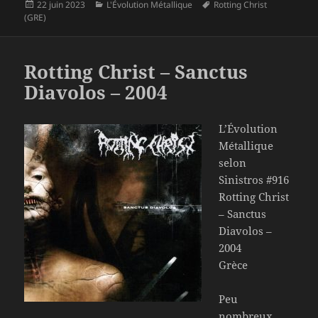
Publié
Catégories
Mots-
22 juin 2023
L'Évolution Métallique
Rotting Christ
le
clés
(GRE)
Rotting Christ – Sanctus
Diavolos – 2004
L’Évolution
Métallique
selon
Sinistros #916
Rotting Christ
– Sanctus
Diavolos –
2004
Grèce
Peu
nombreux