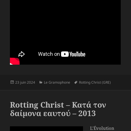
Publié
Catégories
Mots-
23 juin 2024
Le Gramophone
Rotting Christ (GRE)
le
clés
Rotting Christ – Κατά τον
δαίμονα εαυτού – 2013
L’Évolution