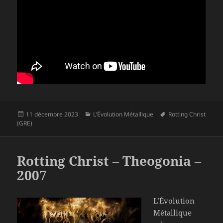
Publié
Catégories
Mots-
11 décembre 2023
L'Évolution Métallique
Rotting Christ
le
clés
(GRE)
Rotting Christ – Theogonia –
2007
L’Évolution
Métallique