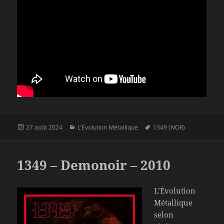
Publié
Catégories
Mots-
27 août 2024
L'Évolution Métallique
1349 (NOR)
le
clés
1349 – Demonoir – 2010
L’Évolution
Métallique
selon