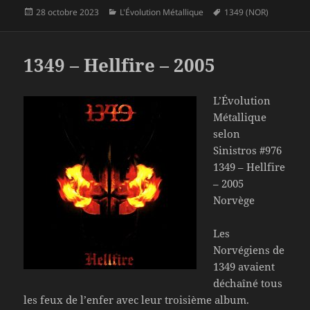
Publié
Catégories
Mots-
28 octobre 2023
L'Évolution Métallique
1349 (NOR)
le
clés
1349 – Hellfire – 2005
L’Évolution
Métallique
selon
Sinistros #976
1349 – Hellfire
– 2005
Norvège
Les
Norvégiens de
1349 avaient
déchaîné tous
les feux de l’enfer avec leur troisième album.