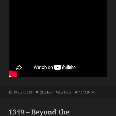
Publié
Catégories
Mots-
19 avril 2023
L'Évolution Métallique
1349 (NOR)
le
clés
1349 – Beyond the