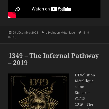
Publié
Catégories
Mots-
29 décembre 2025
L'Évolution Métallique
1349
le
clés
(NOR)
1349 – The Infernal Pathway
– 2019
L’Évolution
Métallique
selon
Sinistros
#1746
1349 – The