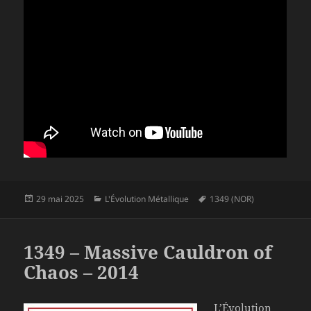
Publié
Catégories
Mots-
29 mai 2025
L'Évolution Métallique
1349 (NOR)
le
clés
1349 – Massive Cauldron of
Chaos – 2014
L’Évolution