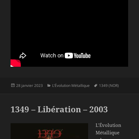
Publié
Catégories
Mots-
28 janvier 2023
L'Évolution Métallique
1349 (NOR)
le
clés
1349 – Libération – 2003
L’Évolution
Métallique