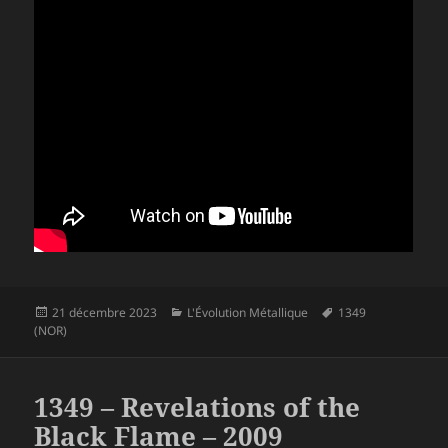
Publié
Catégories
Mots-
21 décembre 2023
L'Évolution Métallique
1349
le
clés
(NOR)
1349 – Revelations of the
Black Flame – 2009