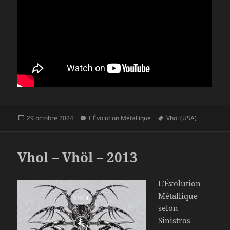
Publié
Catégories
Mots-
29 octobre 2024
L'Évolution Métallique
Vhol (USA)
le
clés
Vhol – Vhöl – 2013
L’Évolution
Métallique
selon
Sinistros