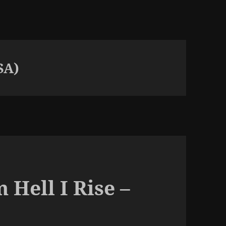
SA)
 Hell I Rise –