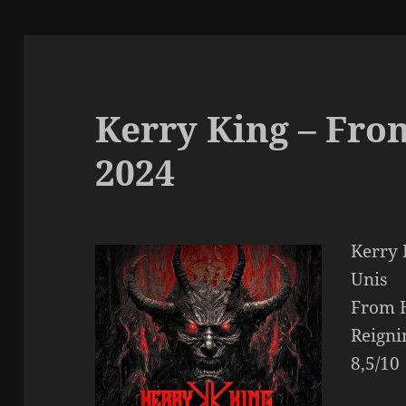
Kerry King – From
2024
Kerry 
Unis
From H
Reigni
8,5/10