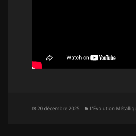
Publié
Catégories
20 décembre 2025
L'Évolution Métalliq
le