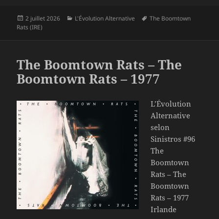
Publié
Catégories
Mots-
2 juillet 2026
L'Évolution Alternative
The Boomtown
le
clés
Rats (IRE)
The Boomtown Rats – The
Boomtown Rats – 1977
L’Évolution
Alternative
selon
Sinistros #96
The
Boomtown
Rats – The
Boomtown
Rats – 1977
Irlande