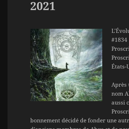
2021
L’Évol
#1834
Proscr
Proscr
États-
Après 
nom Ab
aussi 
Proscr
bonnement décidé de fonder une autr