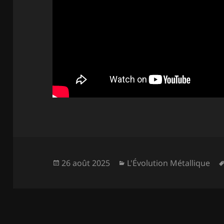
Publié
Catégories
26 août 2025
L'Évolution Métallique
le