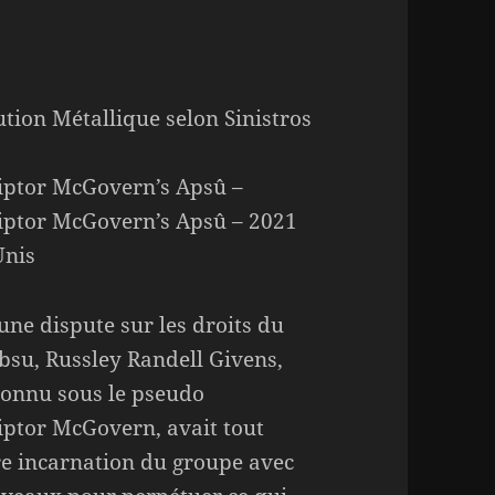
ution Métallique selon Sinistros
iptor McGovern’s Apsû –
iptor McGovern’s Apsû – 2021
Unis
une dispute sur les droits du
su, Russley Randell Givens,
connu sous le pseudo
iptor McGovern, avait tout
e incarnation du groupe avec