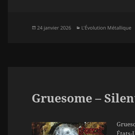
Publié
Catégories
24 janvier 2026
L'Évolution Métallique
le
Gruesome – Silen
Grueso
États-