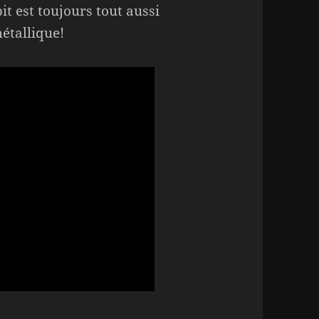
t est toujours tout aussi
étallique!