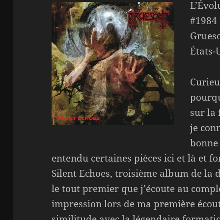
L’Évol
#1984
Grueso
États-
Curieu
pourqu
sur la
je con
bonne 
entendu certaines pièces ici et là et 
Silent Echoes, troisième album de la 
le tout premier que j’écoute au comp
impression lors de ma première écoute
similitude avec la légendaire formatio