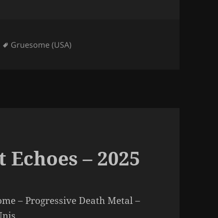
Mots-
Gruesome (USA)
clés
t Echoes – 2025
me – Progressive Death Metal –
Unis