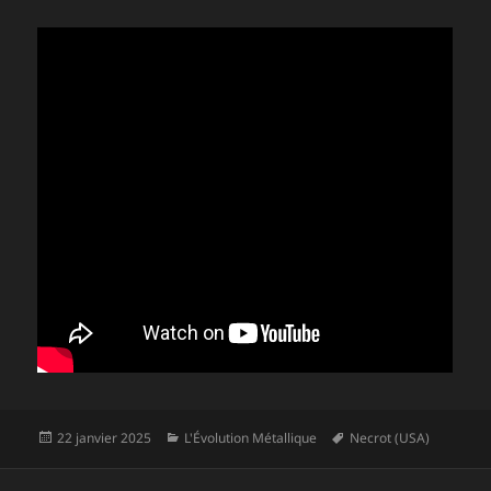
Publié
Catégories
Mots-
22 janvier 2025
L'Évolution Métallique
Necrot (USA)
le
clés