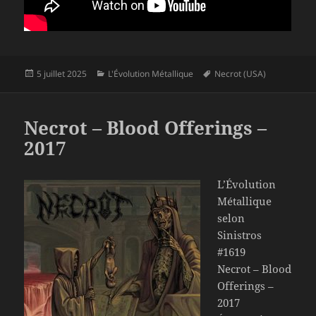
Publié
Catégories
Mots-
5 juillet 2025
L'Évolution Métallique
Necrot (USA)
le
clés
Necrot – Blood Offerings –
2017
L’Évolution
Métallique
selon
Sinistros
#1619
Necrot – Blood
Offerings –
2017