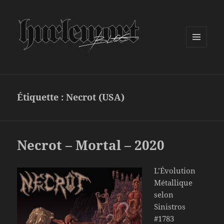
MENU
ET
WIDGETS
Étiquette :
Necrot (USA)
Necrot – Mortal – 2020
L’Évolution
Métallique
selon
Sinistros
#1783