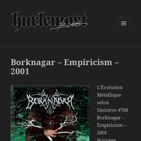
MENU
ET
WIDGETS
Borknagar – Empiricism –
2001
L’Évolution
Métallique
selon
Sinistros #768
Borknagar –
Empiricism –
2001
Norvège