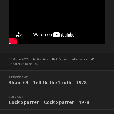
Publié
Auteur
Catégories
Mots-
4 juin 2026
Sinistros
L'Évolution Alternative
le
clés
Cabaret Voltaire (UK)
Navigation
PRÉCÉDENT
de
Sham 69 – Tell Us the Truth – 1978
Article
l’article
précédent :
SUIVANT
Cock Sparrer – Cock Sparrer – 1978
Article
suivant :