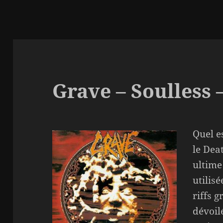
Grave – Soulless 
Quel e
le Dea
ultime 
utilis
riffs g
dévoilé