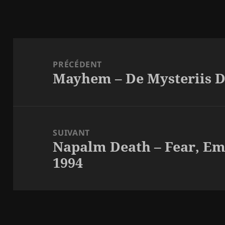
Navigation
de
PRÉCÉDENT
Mayhem – De Mysteriis D
l’article
Article
précédent :
SUIVANT
Napalm Death – Fear, Emp
Article
1994
suivant :