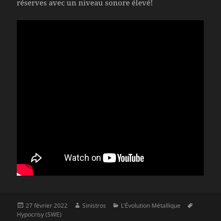
réserves avec un niveau sonore élevé!
Publié
Auteur
Catégories
Mots-
27 février 2022
Sinistros
L'Évolution Métallique
le
clés
Hypocrisy (SWE)