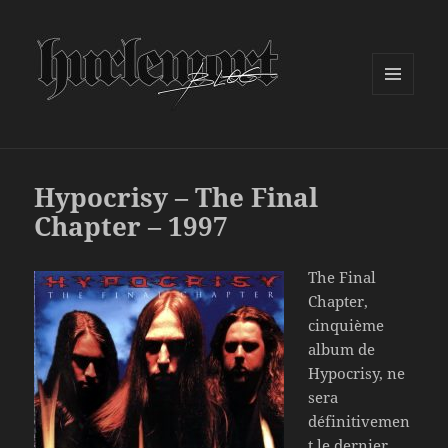
MENU
ET
WIDGETS
Hypocrisy – The Final
Chapter – 1997
The Final
Chapter,
cinquième
album de
Hypocrisy, ne
sera
définitivemen
t le dernier