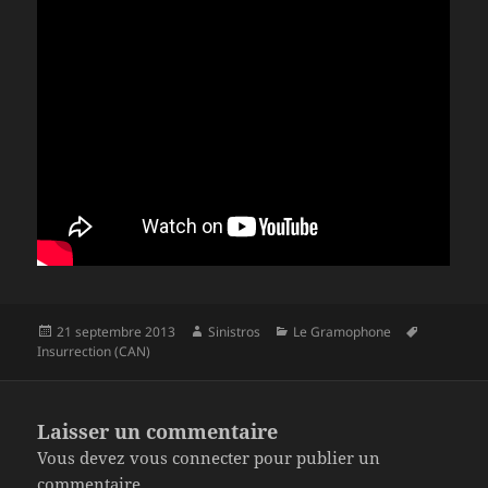
Publié
Auteur
Catégories
Mots-
21 septembre 2013
Sinistros
Le Gramophone
le
clés
Insurrection (CAN)
Laisser un commentaire
Vous devez
vous connecter
pour publier un
commentaire.