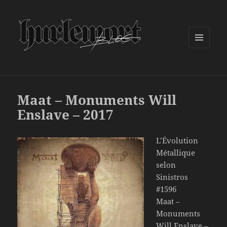
MENU
ET
WIDGETS
Maat – Monuments Will
Enslave – 2017
L’Évolution
Métallique
selon
Sinistros
#1596
Maat –
Monuments
Will Enslave –