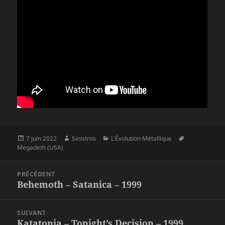
Publié
Auteur
Catégories
Mots-
7 juin 2022
Sinistros
L'Évolution Métallique
le
clés
Megadeth (USA)
Navigation
PRÉCÉDENT
de
Behemoth – Satanica – 1999
Article
l’article
précédent :
SUIVANT
Katatonia – Tonight’s Decision – 1999
Article