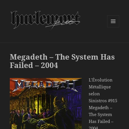
MENU
ET
WIDGETS
Megadeth – The System Has
Failed – 2004
L’Évolution
Métallique
selon
Sinistros #915
Megadeth –
The System
Has Failed –
2004