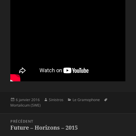
Publié
Auteur
Catégories
Mots-
6 janvier 2016
Sinistros
Le Gramophone
le
clés
Mortalicum (SWE)
Navigation
PRÉCÉDENT
de
Future – Horizons – 2015
Article
l’article
précédent :