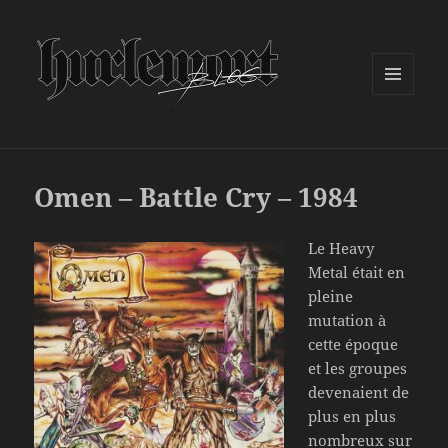
MENU
ET
WIDGETS
Omen – Battle Cry – 1984
Le Heavy
Metal était en
pleine
mutation à
cette époque
et les groupes
devenaient de
plus en plus
nombreux sur