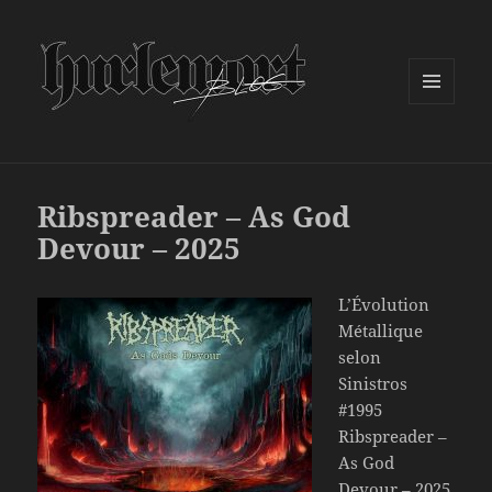
MENU
ET
WIDGETS
Ribspreader – As God
Devour – 2025
L’Évolution
Métallique
selon
Sinistros
#1995
Ribspreader –
As God
Devour – 2025