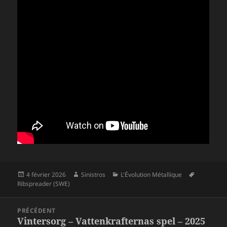
Publié
Auteur
Catégories
Mots-
4 février 2026
Sinistros
L'Évolution Métallique
le
clés
Ribspreader (SWE)
Navigation
PRÉCÉDENT
de
Vintersorg – Vattenkrafternas spel – 2025
Article